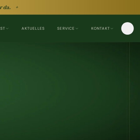
r da.
✦
EST
AKTUELLES
SERVICE
KONTAKT