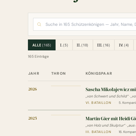
ALLE
(165)
I.
(5)
II.
(10)
III.
(16)
IV.
(4)
165 Einträge
JAHR
THRON
KÖNIGSPAAR
Schützenkönige des Schützenverein Lohne
2026
Sascha Mikolajewicz mi
„von Schwert und Schild“
·
„vo
VI. BATAILLON
·
5. Kompanie
2025
Martin Gier mit Heidi Gi
„von Holz und Skulptur“
·
„aus
III. BATAILLON
·
16. Kompan