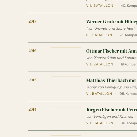
VII. BATAILLON
·
40. Kompa
2017
Werner Grote mit Hilde
"von Umwelt und Sicherheit"
·
III. BATAILLON
·
23. Kompani
2016
Ottmar Fischer mit Ann
von "Konstruktion und Kunstst
VII. BATAILLON
·
19.Kompani
2015
Matthias Thierbach mit
"König von Reinigung und Pfle
VI. BATAILLON
·
05. Kompan
2014
Jürgen Fischer mit Petr
von Vermögen und Finanzen
·
VII. BATAILLON
·
30. Kompa