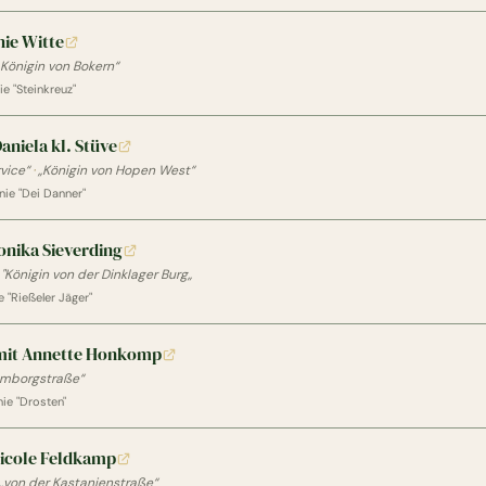
nie Witte
„Königin von Bokern“
e "Steinkreuz"
Daniela kl. Stüve
vice“
·
„Königin von Hopen West“
ie "Dei Danner"
onika Sieverding
·
"Königin von der Dinklager Burg„
 "Rießeler Jäger"
mit Annette Honkomp
ymborgstraße“
ie "Drosten"
icole Feldkamp
„von der Kastanienstraße“