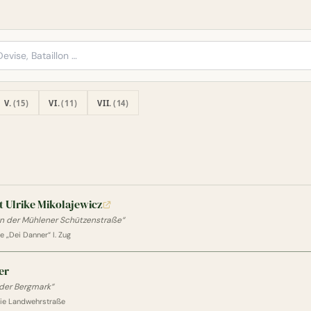
V.
(15)
VI.
(11)
VII.
(14)
t Ulrike Mikolajewicz
n der Mühlener Schützenstraße“
 „Dei Danner“ I. Zug
er
 der Bergmark“
ie Landwehrstraße