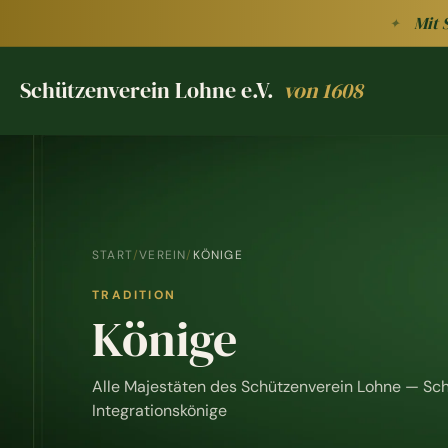
Zum Hauptinhalt springen
Mit 
✦
Schützenverein Lohne e.V.
von 1608
Schützenverein Lohne e.V. von 1608
START
/
VEREIN
/
KÖNIGE
TRADITION
Könige
Alle Majestäten des Schützenverein Lohne — Sch
Integrationskönige