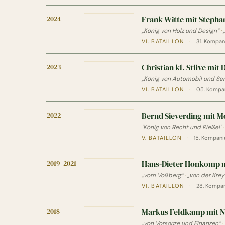
2024
Frank Witte mit Stepha
„König von Holz und Design“
·
VI. BATAILLON
·
31. Kompani
2023
Christian kl. Stüve mit 
„König von Automobil und Ser
VI. BATAILLON
·
05. Kompan
2022
Bernd Sieverding mit M
"König von Recht und Rießel"
V. BATAILLON
·
15. Kompanie
2019–2021
Hans-Dieter Honkomp 
„vom Voßberg“
·
„von der Kre
VI. BATAILLON
·
28. Kompan
2018
Markus Feldkamp mit N
„von Vorsorge und Finanzen“
·