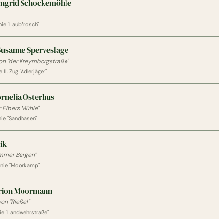
Ingrid Schockemöhle
ie "Laubfrosch"
Susanne Sperveslage
on "der Kreymborgstraße"
 II. Zug "Adlerjäger"
rnelia Osterhus
r Elbers Mühle"
ie "Sandhasen"
Eik
mmer Bergen"
nie "Moorkamp"
rion Moormann
von "Rießel"
ie "Landwehrstraße"