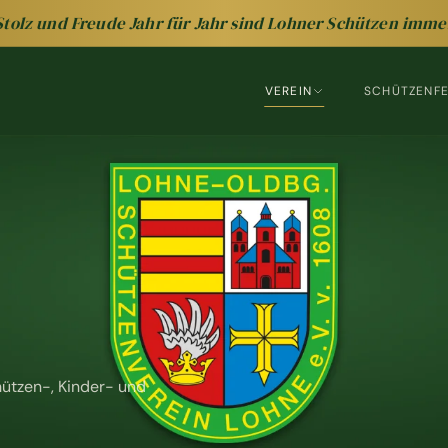
Stolz und Freude Jahr für Jahr sind Lohner Schützen imme
VEREIN
SCHÜTZENF
ützen-, Kinder- und