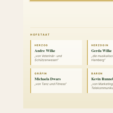
HOFSTAAT
HERZOG
HERZOGIN
Andre Wilke
Gerda Wilke
„von Veterinär- und
„die musikalis
Schützenwesen“
Hamberg“
GRÄFIN
BARON
Michaela Dwars
Kevin Runn
„von Tanz und Fitness“
„von Marketing
Telekommunika