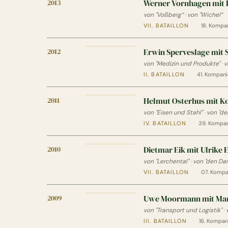
2013
Werner Vornhagen mit 
von "Voßberg“
·
von "Wichel“
VII. BATAILLON
·
18. Kompan
2012
Erwin Sperveslage mit 
von "Medizin und Produkte"
·
v
II. BATAILLON
·
41. Kompanie
2011
Helmut Osterhus mit Ko
von "Eisen und Stahl"
·
von "de
IV. BATAILLON
·
39. Kompan
2010
Dietmar Eik mit Ulrike 
von "Lerchental"
·
von "den Da
VII. BATAILLON
·
07. Kompa
2009
Uwe Moormann mit Ma
von "Transport und Logistik"
·
III. BATAILLON
·
16. Kompan