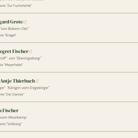
nie "Zur Fuchshöhle"
gard Grote
"von Bokern-Ost"
e "Brägel"
egret Fischer
off"
·
von "Grevingsberg"
e "Meyerfelde"
 Antje Thierbach
ge"
·
"Königin vom Erzgebirge"
ie "Dei Danner"
a Fischer
vom Moorkamp
nie "Voßberg"