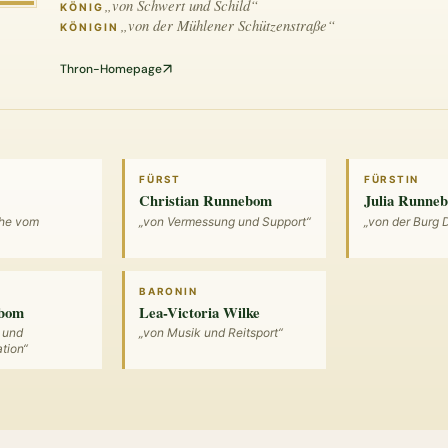
„von Schwert und Schild“
KÖNIG
„von der Mühlener Schützenstraße“
KÖNIGIN
Thron-Homepage
FÜRST
FÜRSTIN
Christian Runnebom
Julia Runne
che vom
„von Vermessung und Support“
„von der Burg 
BARONIN
ebom
Lea-Victoria Wilke
 und
„von Musik und Reitsport“
tion“