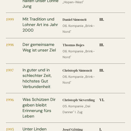
halten unser Lohne
„Hopen-West"
Jung
1999
Mit Tradition und
III.
Daniel Simoneit
Lohner Art ins Jahr
06. Kompanie „Brink-
2000
Nord"
1998
Der gemeinsame
III.
Thomas Bojes
Weg ist unser Ziel
06. Kompanie „Brink-
Nord"
1997
In guter und in
III.
Christoph Simoneit
schlechter Zeit,
06. Kompanie „Brink-
höchstes Gut
Nord"
Verbundenheit
1996
Was Schützen Dir
VI.
Christoph Sieverding
geben bleibt
05. Kompanie „Dei
Erinnerung fürs
Danner" I. Zug
Leben
1995
Unter Linden
I.
Josef Götting