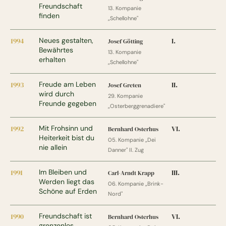
Freundschaft
13. Kompanie
finden
„Schellohne"
1994
Neues gestalten,
I.
Josef Götting
Bewährtes
13. Kompanie
erhalten
„Schellohne"
1993
Freude am Leben
II.
Josef Greten
wird durch
29. Kompanie
Freunde gegeben
„Osterberggrenadiere"
1992
Mit Frohsinn und
VI.
Bernhard Osterhus
Heiterkeit bist du
05. Kompanie „Dei
nie allein
Danner" II. Zug
1991
Im Bleiben und
III.
Carl-Arndt Krapp
Werden liegt das
06. Kompanie „Brink-
Schöne auf Erden
Nord"
1990
Freundschaft ist
VI.
Bernhard Osterhus
grenzenlos