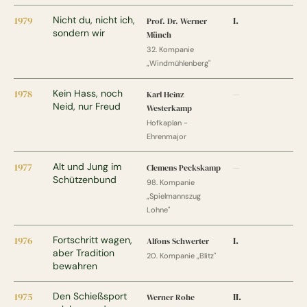
1979
Nicht du, nicht ich,
I.
Prof. Dr. Werner
sondern wir
Münch
32. Kompanie
„Windmühlenberg"
1978
Kein Hass, noch
Karl Heinz
—
Neid, nur Freud
Westerkamp
Hofkaplan -
Ehrenmajor
1977
Alt und Jung im
Clemens Peckskamp
—
Schützenbund
98. Kompanie
„Spielmannszug
Lohne"
1976
Fortschritt wagen,
I.
Alfons Schwerter
aber Tradition
20. Kompanie „Blitz"
bewahren
1975
Den Schießsport
II.
Werner Rohe