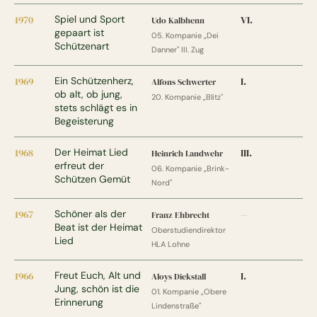
1970
Spiel und Sport
VI.
Udo Kalbhenn
gepaart ist
05. Kompanie „Dei
Schützenart
Danner" III. Zug
1969
Ein Schützenherz,
I.
Alfons Schwerter
ob alt, ob jung,
20. Kompanie „Blitz"
stets schlägt es in
Begeisterung
1968
Der Heimat Lied
III.
Heinrich Landwehr
erfreut der
06. Kompanie „Brink-
Schützen Gemüt
Nord"
1967
Schöner als der
Franz Ehbrecht
—
Beat ist der Heimat
Oberstudiendirektor
Lied
HLA Lohne
1966
Freut Euch, Alt und
I.
Aloys Diekstall
Jung, schön ist die
01. Kompanie „Obere
Erinnerung
Lindenstraße"