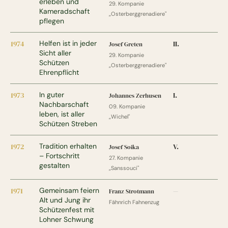
erleben und
29. Kompanie
Kameradschaft
„Osterberggrenadiere"
pflegen
1974
Helfen ist in jeder
II.
Josef Greten
Sicht aller
29. Kompanie
Schützen
„Osterberggrenadiere"
Ehrenpflicht
1973
In guter
I.
Johannes Zerhusen
Nachbarschaft
09. Kompanie
leben, ist aller
„Wichel"
Schützen Streben
1972
Tradition erhalten
V.
Josef Soika
– Fortschritt
27. Kompanie
gestalten
„Sanssouci"
1971
Gemeinsam feiern
Franz Strotmann
—
Alt und Jung ihr
Fähnrich Fahnenzug
Schützenfest mit
Lohner Schwung