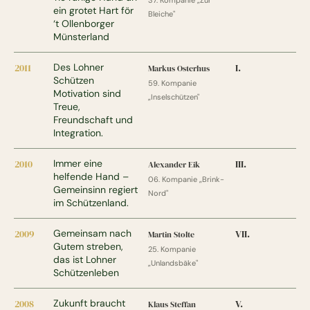
37. Kompanie „Zur
ein grotet Hart för
Bleiche"
‘t Ollenborger
Münsterland
2011
Des Lohner
I.
Markus Osterhus
Schützen
59. Kompanie
Motivation sind
„Inselschützen"
Treue,
Freundschaft und
Integration.
2010
Immer eine
III.
Alexander Eik
helfende Hand –
06. Kompanie „Brink-
Gemeinsinn regiert
Nord"
im Schützenland.
2009
Gemeinsam nach
VII.
Martin Stolte
Gutem streben,
25. Kompanie
das ist Lohner
„Unlandsbäke"
Schützenleben
2008
Zukunft braucht
V.
Klaus Steffan