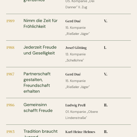
05. Kompanie „Dei
Danner" II. Zug
1989
Nimm die Zeit für
V.
Gerd Dué
Fröhlichkeit
15. Kompanie
„Rießeler Jäger"
1988
Jederzeit Freude
I.
Josef Götting
und Geselligkeit
13. Kompanie
„Schellohne"
1987
Partnerschaft
V.
Gerd Dué
gestalten,
15. Kompanie
Freundschaft
„Rießeler Jäger"
erhalten
1986
Gemeinsinn
II.
Ludwig Prell
schafft Freude
01. Kompanie „Obere
Lindenstraße"
1985
Tradition braucht
II.
Karl-Heinz Helmes