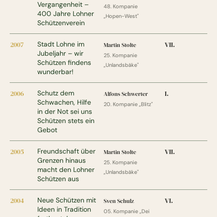
Vergangenheit –
48. Kompanie
400 Jahre Lohner
„Hopen-West"
Schützenverein
2007
Stadt Lohne im
VII.
Martin Stolte
Jubeljahr – wir
25. Kompanie
Schützen findens
„Unlandsbäke"
wunderbar!
2006
Schutz dem
I.
Alfons Schwerter
Schwachen, Hilfe
20. Kompanie „Blitz"
in der Not sei uns
Schützen stets ein
Gebot
2005
Freundschaft über
VII.
Martin Stolte
Grenzen hinaus
25. Kompanie
macht den Lohner
„Unlandsbäke"
Schützen aus
2004
Neue Schützen mit
VI.
Sven Schulz
Ideen in Tradition
05. Kompanie „Dei