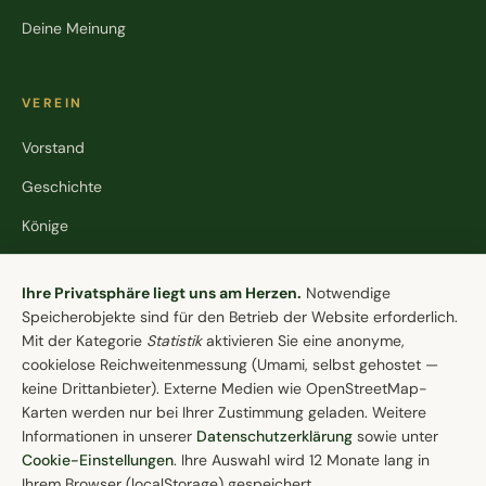
Deine Meinung
VEREIN
Vorstand
Geschichte
Könige
Stiftung
Cookie-Einstellungen
Ihre Privatsphäre liegt uns am Herzen.
Notwendige
Speicherobjekte sind für den Betrieb der Website erforderlich.
KONTAKT
Mit der Kategorie
Statistik
aktivieren Sie eine anonyme,
cookielose Reichweitenmessung (Umami, selbst gehostet —
Schützenverein Lohne e.V. von 1608
keine Drittanbieter). Externe Medien wie OpenStreetMap-
Brinkstraße 84
Karten werden nur bei Ihrer Zustimmung geladen. Weitere
49393 Lohne (Oldb.)
Informationen in unserer
Datenschutzerklärung
sowie unter
04442 / 9858-30
Cookie-Einstellungen
. Ihre Auswahl wird 12 Monate lang in
Ihrem Browser (localStorage) gespeichert.