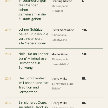
2016
In Veränderungen
I.
Henning Gluche
die Chancen
26. Kompanie
sehen –
„Nordpol"
gemeinsam in die
Zukunft gehen
2015
Lohner Schützen
VII.
Dieter Nordlohne
bauen Brücken, die
11. Kompanie
verbinden durch
„Stadtwache"
alle Generationen.
2014
Neie Lüe un Lohner
VII.
Martin Stolte
Jung’ – bringt use
25. Kompanie
Heimat neit in
„Unlandsbäke"
Schwung
2013
Das Schützenfest
III.
Georg Wilke
im Lohner Land hat
37. Kompanie „Zur
Tradition und
Bleiche"
Fortbestand.
2012
Ein sicheret Ooge,
III.
Georg Wilke
'ne ruhige Hand un