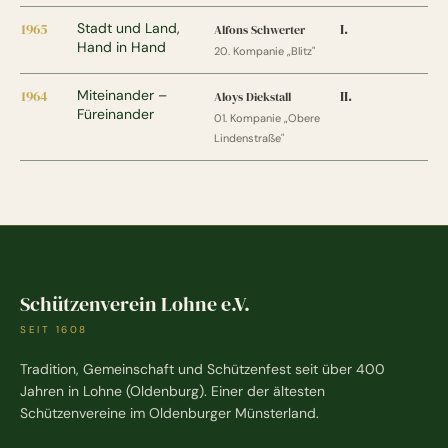
1965
Stadt und Land,
I.
Alfons Schwerter
Hand in Hand
20. Kompanie „Blitz"
1964
Miteinander –
II.
Aloys Diekstall
Füreinander
01. Kompanie „Obere
Lindenstraße"
Schützenverein Lohne e.V.
SEIT 1608
Tradition, Gemeinschaft und Schützenfest seit über 400
Jahren in Lohne (Oldenburg). Einer der ältesten
Schützenvereine im Oldenburger Münsterland.