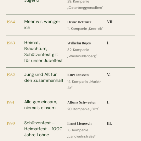
Jugend
29. Kompanie
„Osterberggrenadiere"
1984
Mehr wir, weniger
VII.
Heinz Dettmer
ich
11. Kompanie „Keet-Alt"
1983
Heimat,
I.
Wilhelm Bojes
Brauchtum,
32. Kompanie
Schützenfest gilt
„Windmühlenberg"
für unser Jubelfest
1982
Jung und Alt für
V.
Kurt Janssen
den Zusammenhalt
14. Kompanie „Markt-
Alt"
1981
Alle gemeinsam,
I.
Alfons Schwerter
niemals einsam
20. Kompanie „Blitz"
1980
Schützenfest –
III.
Ernst Lienesch
Heimatfest – 1000
16. Kompanie
Jahre Lohne
„Landwehrstraße"