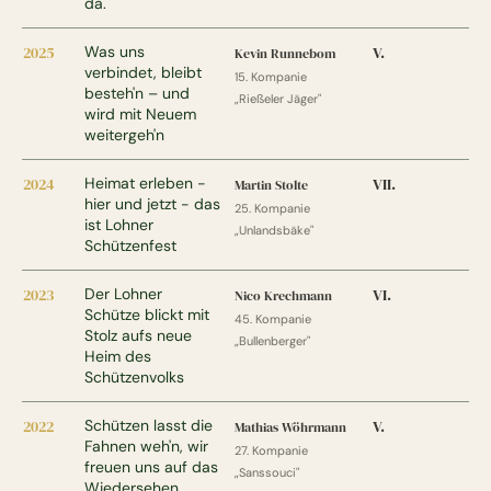
da.
2025
Was uns
V.
Kevin Runnebom
verbindet, bleibt
15. Kompanie
besteh'n – und
„Rießeler Jäger"
wird mit Neuem
weitergeh'n
2024
Heimat erleben -
VII.
Martin Stolte
hier und jetzt - das
25. Kompanie
ist Lohner
„Unlandsbäke"
Schützenfest
2023
Der Lohner
VI.
Nico Krechmann
Schütze blickt mit
45. Kompanie
Stolz aufs neue
„Bullenberger"
Heim des
Schützenvolks
2022
Schützen lasst die
V.
Mathias Wöhrmann
Fahnen weh'n, wir
27. Kompanie
freuen uns auf das
„Sanssouci"
Wiedersehen