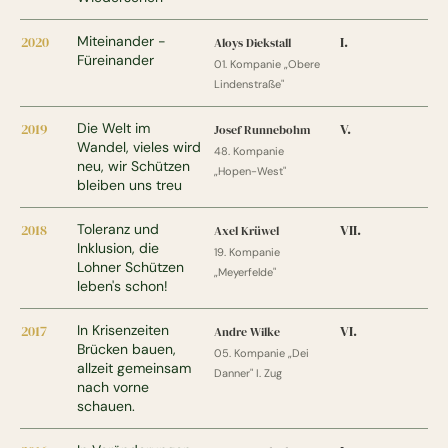
2020
Miteinander -
I.
Aloys Diekstall
Füreinander
01. Kompanie „Obere
Lindenstraße"
2019
Die Welt im
V.
Josef Runnebohm
Wandel, vieles wird
48. Kompanie
neu, wir Schützen
„Hopen-West"
bleiben uns treu
2018
Toleranz und
VII.
Axel Krüwel
Inklusion, die
19. Kompanie
Lohner Schützen
„Meyerfelde"
leben's schon!
2017
In Krisenzeiten
VI.
Andre Wilke
Brücken bauen,
05. Kompanie „Dei
allzeit gemeinsam
Danner" I. Zug
nach vorne
schauen.