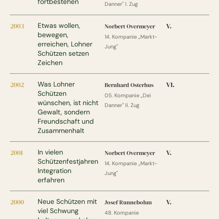
fortbestehen
Danner" I. Zug
2003
Etwas wollen,
V.
Norbert Overmeyer
bewegen,
14. Kompanie „Markt-
erreichen, Lohner
Jung"
Schützen setzen
Zeichen
2002
Was Lohner
VI.
Bernhard Osterhus
Schützen
05. Kompanie „Dei
wünschen, ist nicht
Danner" II. Zug
Gewalt, sondern
Freundschaft und
Zusammenhalt
2001
In vielen
V.
Norbert Overmeyer
Schützenfestjahren
14. Kompanie „Markt-
Integration
Jung"
erfahren
2000
Neue Schützen mit
V.
Josef Runnebohm
viel Schwung
48. Kompanie