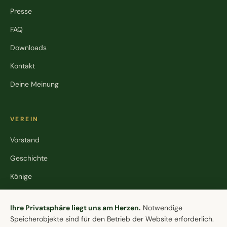
Presse
FAQ
Downloads
Kontakt
Deine Meinung
VEREIN
Vorstand
Geschichte
Könige
Stiftung
Cookie-Einstellungen
Ihre Privatsphäre liegt uns am Herzen.
Notwendige
Speicherobjekte sind für den Betrieb der Website erforderlich.