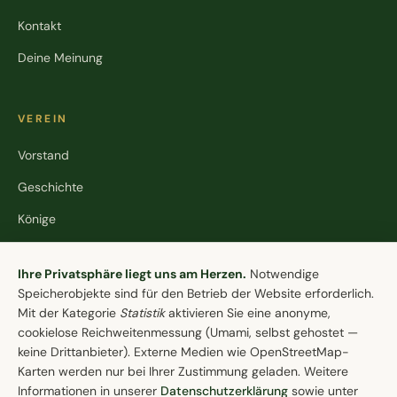
Kontakt
Deine Meinung
VEREIN
Vorstand
Geschichte
Könige
Stiftung
Cookie-Einstellungen
Ihre Privatsphäre liegt uns am Herzen.
Notwendige
Speicherobjekte sind für den Betrieb der Website erforderlich.
Mit der Kategorie
Statistik
aktivieren Sie eine anonyme,
KONTAKT
cookielose Reichweitenmessung (Umami, selbst gehostet —
Schützenverein Lohne e.V. von 1608
keine Drittanbieter). Externe Medien wie OpenStreetMap-
Brinkstraße 84
Karten werden nur bei Ihrer Zustimmung geladen. Weitere
49393 Lohne (Oldb.)
Informationen in unserer
Datenschutzerklärung
sowie unter