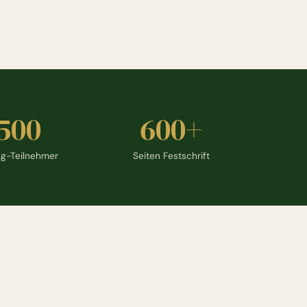
.500
600+
g-Teilnehmer
Seiten Festschrift