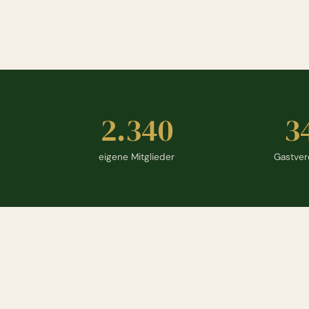
2.340
3
Eckdaten zum Ju
eigene Mitglieder
Gastver