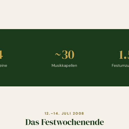
4
~30
1
biläumsjahr 2008
eine
Musikkapellen
Festumzu
12.–14. JULI 2008
Das Festwochenende