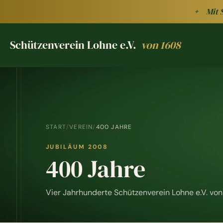
Zum Hauptinhalt springen
Mit 
✦
Schützenverein Lohne e.V.
von 1608
Schützenverein Lohne e.V. von 1608
START
/
VEREIN
/
400 JAHRE
JUBILÄUM 2008
400 Jahre
Vier Jahrhunderte Schützenverein Lohne e.V. vo