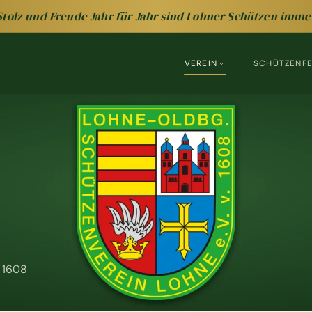
Stolz und Freude Jahr für Jahr sind Lohner Schützen imme
VEREIN
SCHÜTZENF
n 1608