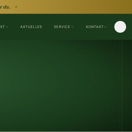
r da.
✦
EST
AKTUELLES
SERVICE
KONTAKT