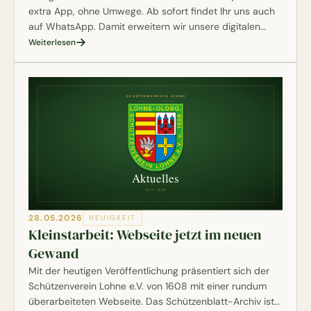
extra App, ohne Umwege. Ab sofort findet Ihr uns auch
auf WhatsApp. Damit erweitern wir unsere digitalen
Kanäle um den Weg, den sich viele von Euch gewünscht
Weiterlesen
haben.
28.05.2026
NEUIGKEIT
Kleinstarbeit: Webseite jetzt im neuen
Gewand
Mit der heutigen Veröffentlichung präsentiert sich der
Schützenverein Lohne e.V. von 1608 mit einer rundum
überarbeiteten Webseite. Das Schützenblatt-Archiv ist