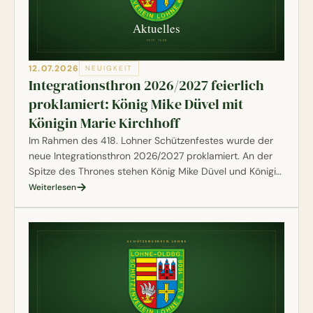
12.07.2026
NEUIGKEIT
Integrationsthron 2026/2027 feierlich
proklamiert: König Mike Düvel mit
Königin Marie Kirchhoff
Im Rahmen des 418. Lohner Schützenfestes wurde der
neue Integrationsthron 2026/2027 proklamiert. An der
Spitze des Thrones stehen König Mike Düvel und Königin
Marie Kirchhoff. Gemeinsam mit ihrem Hofstaat werden
Weiterlesen
sie das kommende Regentschaftsjahr gestalten.