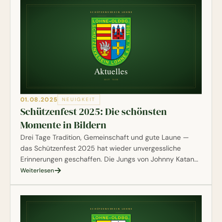
01.08.2025
NEUIGKEIT
Schützenfest 2025: Die schönsten
Momente in Bildern
Drei Tage Tradition, Gemeinschaft und gute Laune —
das Schützenfest 2025 hat wieder unvergessliche
Erinnerungen geschaffen. Die Jungs von Johnny Katana
haben die Highlights mit ihren Kameras festgehalten.
Weiterlesen