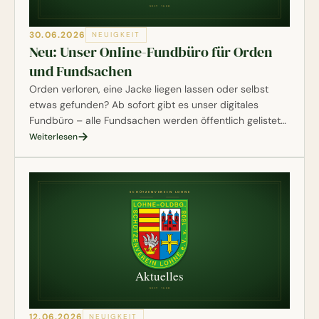
30.06.2026
NEUIGKEIT
Neu: Unser Online-Fundbüro für Orden
und Fundsachen
Orden verloren, eine Jacke liegen lassen oder selbst
etwas gefunden? Ab sofort gibt es unser digitales
Fundbüro – alle Fundsachen werden öffentlich gelistet
und können direkt online beansprucht oder gemeldet
Weiterlesen
werden.
12.06.2026
NEUIGKEIT