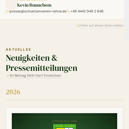
Kevin Runnebom
S
presse@schuetzenverein-lohne.de
+49 4442 949 2 646
Fehler auf dieser Seite melden
K
AKTUELLES
Neuigkeiten &
Pressemitteilungen
Ihr Beitrag fehlt hier? Einreichen
2026