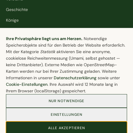
Geschichte
Könige
Stiftung
Cookie-Einstellungen
Ihre Privatsphäre liegt uns am Herzen.
Notwendige
Speicherobjekte sind für den Betrieb der Website erforderlich.
KONTAKT
Mit der Kategorie
Statistik
aktivieren Sie eine anonyme,
cookielose Reichweitenmessung (Umami, selbst gehostet —
Schützenverein Lohne e.V. von 1608
keine Drittanbieter). Externe Medien wie OpenStreetMap-
Brinkstraße 84
Karten werden nur bei Ihrer Zustimmung geladen. Weitere
49393 Lohne (Oldb.)
Informationen in unserer
Datenschutzerklärung
sowie unter
04442 / 9858-30
Cookie-Einstellungen
. Ihre Auswahl wird 12 Monate lang in
Ihrem Browser (localStorage) gespeichert.
mail@schuetzenverein-lohne.de
NUR NOTWENDIGE
EINSTELLUNGEN
© 2026 Schützenverein Lohne e.V. von 1608
ALLE AKZEPTIEREN
Impressum
Datenschutz
Barrierefreiheit
Cookie-Einstellungen