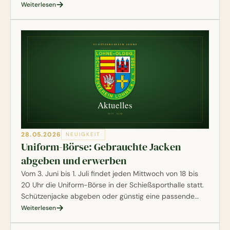
jetzt vollständig digital abrufbar, Anliegen an den
Weiterlesen
Vorstand laufen ab sofort auch komplett digital, und wer
mag, bekommt die wichtigsten Neuigkeiten künftig
einmal im Monat bequem per Newsletter ins Postfach.
28.05.2026
NEUIGKEIT
Uniform-Börse: Gebrauchte Jacken
abgeben und erwerben
Vom 3. Juni bis 1. Juli findet jeden Mittwoch von 18 bis
20 Uhr die Uniform-Börse in der Schießsporthalle statt.
Schützenjacke abgeben oder günstig eine passende
erwerben — nachhaltig und geldbeutelfreundlich.
Weiterlesen