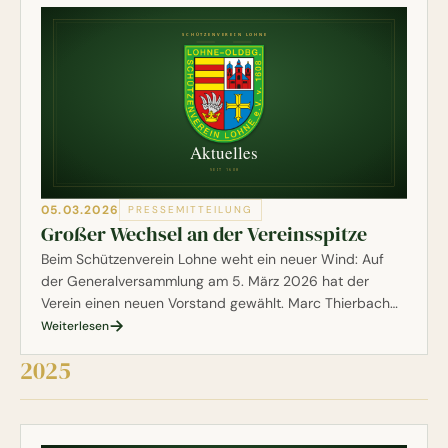
05.03.2026
PRESSEMITTEILUNG
Großer Wechsel an der Vereinsspitze
Beim Schützenverein Lohne weht ein neuer Wind: Auf
der Generalversammlung am 5. März 2026 hat der
Verein einen neuen Vorstand gewählt. Marc Thierbach
übernimmt das Amt des 1. Vorsitzenden von Uwe
Weiterlesen
Moormann, der nach zehn Jahren an der Spitze nicht
2025
erneut angetreten ist. Insgesamt acht Posten wurden
neu besetzt.