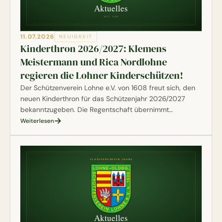
11.07.2026
NEUIGKEIT
Kinderthron 2026/2027: Klemens
Meistermann und Rica Nordlohne
regieren die Lohner Kinderschützen!
Der Schützenverein Lohne e.V. von 1608 freut sich, den
neuen Kinderthron für das Schützenjahr 2026/2027
bekanntzugeben. Die Regentschaft übernimmt
Kinderkönig Klemens Meistermann aus der 42.
Weiterlesen
Kompanie, der den Titel „Klemens vom Lohner Norden“
trägt. An seiner Seite regiert Kinderkönigin Rica
Nordlohne, ebenfalls aus der 42. Kompanie, als „Rica von
Musik und Tanz“.