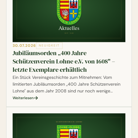
30.07.2026
NEUIGKEIT
Jubiläumsorden „400 Jahre
Schützenverein Lohne e.V. von 1608" –
letzte Exemplare erhältlich
Ein Stück Vereinsgeschichte zum Mitnehmen: Vom
limitierten Jubiläumsorden „400 Jahre Schützenverein
Lohne" aus dem Jahr 2008 sind nur noch wenige
nummerierte Exemplare übrig. Für 25,00 € könnt ihr
Weiterlesen
euch euer persönliches Sammlerstück sichern – und tut
damit gleichzeitig Gutes.