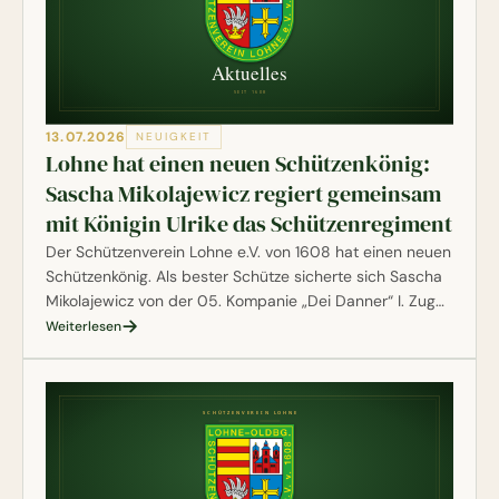
13.07.2026
NEUIGKEIT
Lohne hat einen neuen Schützenkönig:
Sascha Mikolajewicz regiert gemeinsam
mit Königin Ulrike das Schützenregiment
Der Schützenverein Lohne e.V. von 1608 hat einen neuen
Schützenkönig. Als bester Schütze sicherte sich Sascha
Mikolajewicz von der 05. Kompanie „Dei Danner“ I. Zug
die Königswürde und wird gemeinsam mit seiner Königin
Weiterlesen
Ulrike Mikolajewicz den Verein durch das Schützenjahr
2026/2027 führen.