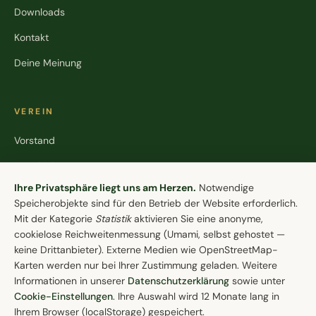
Downloads
Kontakt
Deine Meinung
VEREIN
Vorstand
Geschichte
Cookie-Einstellungen
Ihre Privatsphäre liegt uns am Herzen.
Notwendige
Könige
Speicherobjekte sind für den Betrieb der Website erforderlich.
Stiftung
Mit der Kategorie
Statistik
aktivieren Sie eine anonyme,
cookielose Reichweitenmessung (Umami, selbst gehostet —
keine Drittanbieter). Externe Medien wie OpenStreetMap-
Karten werden nur bei Ihrer Zustimmung geladen. Weitere
KONTAKT
Informationen in unserer
Datenschutzerklärung
sowie unter
Schützenverein Lohne e.V. von 1608
Cookie-Einstellungen
. Ihre Auswahl wird 12 Monate lang in
Brinkstraße 84
Ihrem Browser (localStorage) gespeichert.