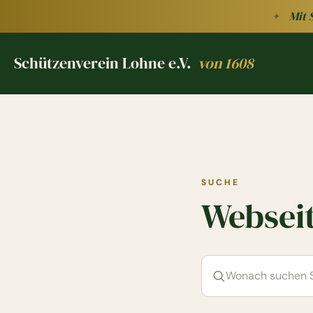
Zum Hauptinhalt springen
Mit 
✦
Schützenverein Lohne e.V.
von 1608
Schützenverein Lohne e.V. von 1608
SUCHE
Websei
Suchbegriff