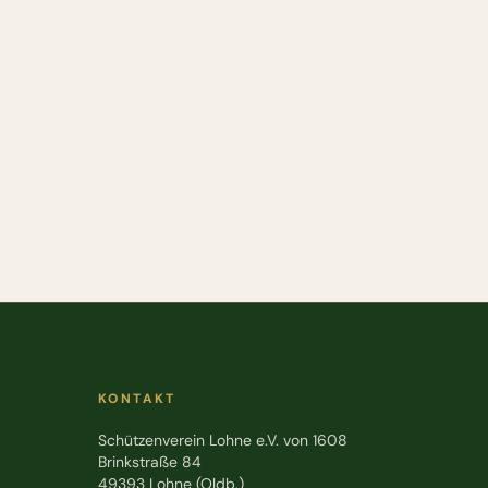
KONTAKT
Schützenverein Lohne e.V. von 1608
Brinkstraße 84
49393 Lohne (Oldb.)